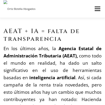
Saltar
Menú
al
contenido
INICIO
SOBRE NOSOTROS
SERVICIOS ON LINE
AEAT + IA = falta de
transparencia
BLOG
CONTACTO
En los últimos años, la
Agencia Estatal de
Administración Tributaria (AEAT),
como todo
el mundo en realidad, ha dado un salto
significativo en el uso de herramientas
basadas en
inteligencia artificial
. Así, si cada
campaña de la renta traía novedades, pero
esto últimos años hay un cambio que muchos
contribuyentes ya han notado: Hacienda