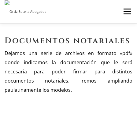
Saltar
Menú
al
contenido
INICIO
SOBRE NOSOTROS
SERVICIOS ON LINE
Documentos notariales
Dejamos una serie de archivos en formato «pdf»
BLOG
CONTACTO
donde indicamos la documentación que le será
necesaria para poder firmar para distintos
documentos notariales. Iremos ampliando
paulatinamente los modelos.