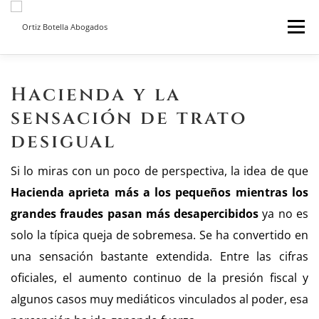
Saltar
Menú
al
contenido
INICIO
SOBRE NOSOTROS
SERVICIOS ON LINE
Hacienda y la
sensación de trato
BLOG
CONTACTO
desigual
Si lo miras con un poco de perspectiva, la idea de que
Hacienda aprieta más a los pequeños mientras los
grandes fraudes pasan más desapercibidos
ya no es
solo la típica queja de sobremesa. Se ha convertido en
una sensación bastante extendida. Entre las cifras
oficiales, el aumento continuo de la presión fiscal y
algunos casos muy mediáticos vinculados al poder, esa