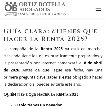
Saltar
Menú
al
contenido
INICIO
SOBRE NOSOTROS
SERVICIOS ON LINE
Guía clara: ¿Tienes que
hacer la Renta 2025?
BLOG
CONTACTO
La campaña de la
Renta 2025
ya está en marcha.
Hacienda tiene los datos prácticamente preparados y
la presentación por internet comenzará el
8 de abril
de 2026
.
Antes de que llegue esa fecha, hay una
primera pregunta clave: saber si estás obligado a hacer
la declaración o si puedes evitarla este año.
Quién tiene que hacer la Renta 2025
Si solo tienes un pagador