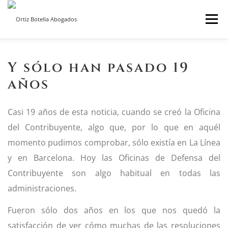
Saltar
Menú
al
contenido
INICIO
SOBRE NOSOTROS
SERVICIOS ON LINE
Y sólo han pasado 19
años
BLOG
CONTACTO
Casi 19 años de esta noticia, cuando se creó la Oficina
del Contribuyente, algo que, por lo que en aquél
momento pudimos comprobar, sólo existía en La Línea
y en Barcelona. Hoy las Oficinas de Defensa del
Contribuyente son algo habitual en todas las
administraciones.
Fueron sólo dos años en los que nos quedó la
satisfacción de ver cómo muchas de las resoluciones