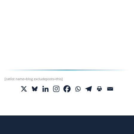
[catlist name=blog excludeposts=this]