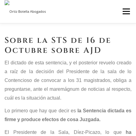
Saltar
Menú
al
contenido
INICIO
SOBRE NOSOTROS
SERVICIOS ON LINE
Sobre la STS de 16 de
Octubre sobre AJD
BLOG
CONTACTO
El dictado de esta sentencia, y el posterior revuelo creado
a raíz de la decisión del Presidente de la sala de lo
Contencioso de convocar a los 31 magistrados, obliga a
preguntarse, ante el maremágnum de noticias al respecto,
cuál es la situación actual.
Lo primero que hay que decir es
la Sentencia dictada es
firme y produce efectos de cosa Juzgada.
El Presidente de la Sala, Díez-Picazo, lo que
ha