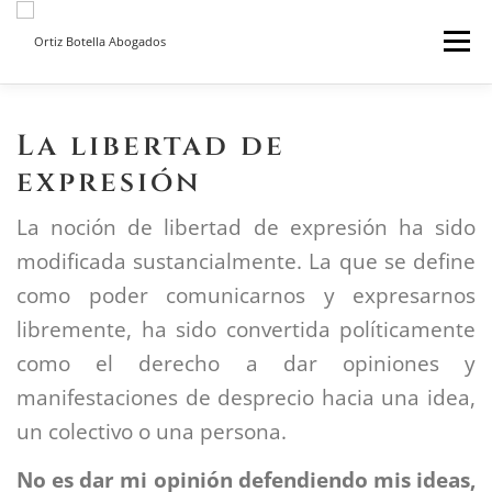
Saltar
Menú
al
contenido
INICIO
SOBRE NOSOTROS
SERVICIOS ON LINE
La libertad de
expresión
BLOG
CONTACTO
La noción de libertad de expresión ha sido
modificada sustancialmente. La que se define
como poder comunicarnos y expresarnos
libremente, ha sido convertida políticamente
como el derecho a dar opiniones y
manifestaciones de desprecio hacia una idea,
un colectivo o una persona.
No es dar mi opinión defendiendo mis ideas,