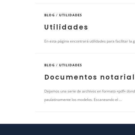
BLOG
/
UTILIDADES
Utilidades
En esta página encontrará utilidades para facilitar la g
BLOG
/
UTILIDADES
Documentos notaria
Dejamos una serie de archivos en formato «pdf» dond
paulatinamente los modelos. Escaneando el …