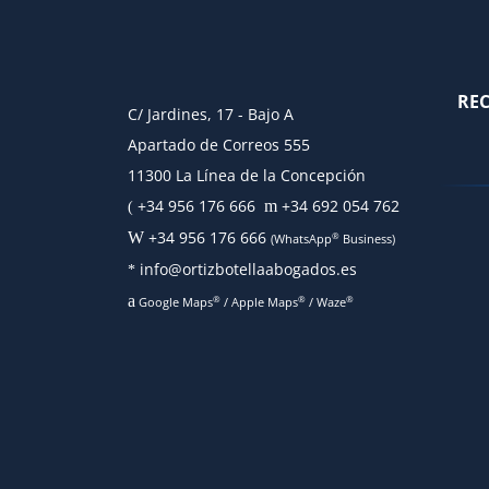
RE
C/ Jardines, 17 - Bajo A
Apartado de Correos 555
11300 La Línea de la Concepción
+34 956 176 666
+34 692 054 762
m
(
+34 956 176 666
W
®
(WhatsApp
Business)
info@ortizbotellaabogados.es
*
a
®
®
®
Google Maps
/
Apple Maps
/
Waze