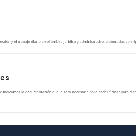
estión y el trabajo diario en el ámbito jurídico y administrativo, elaboradas con rig
les
e indicamos la documentación que le será necesaria para poder firmar para dis