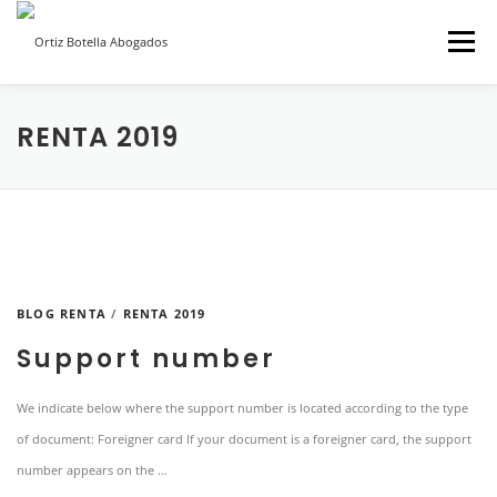
Saltar
Menú
al
contenido
INICIO
SOBRE NOSOTROS
SERVICIOS ON LINE
RENTA 2019
BLOG
CONTACTO
BLOG RENTA
/
RENTA 2019
Support number
We indicate below where the support number is located according to the type
of document: Foreigner card If your document is a foreigner card, the support
number appears on the …