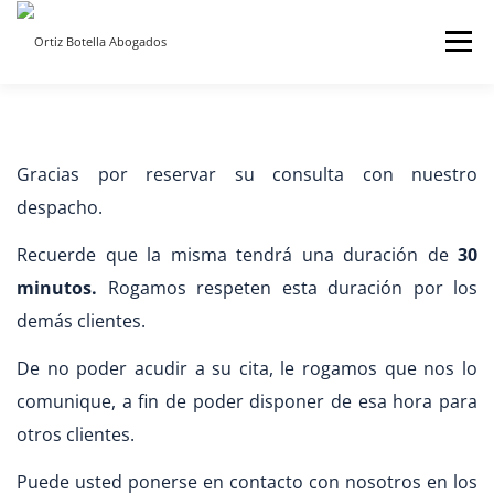
Saltar
Menú
al
contenido
INICIO
SOBRE NOSOTROS
SERVICIOS ON LINE
Gracias por reservar su consulta con nuestro
despacho.
BLOG
CONTACTO
Recuerde que la misma tendrá una duración de
30
minutos.
Rogamos respeten esta duración por los
demás clientes.
De no poder acudir a su cita, le rogamos que nos lo
comunique, a fin de poder disponer de esa hora para
otros clientes.
Puede usted ponerse en contacto con nosotros en los